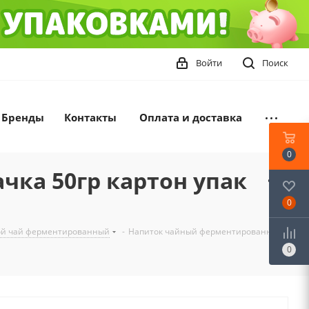
Войти
Поиск
Бренды
Контакты
Оплата и доставка
0
ка 50гр картон упак
0
ой чай ферментированный
-
Напиток чайный ферментированный
0