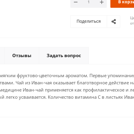
В корз
Ц
Поделиться
о
Отзывы
Задать вопрос
ягким фруктово-цветочным ароматом. Первые упоминания об
ами. Чай из Иван-чая оказывает благотворное действие на
медицине Иван-чай применяется как профилактическое и ле
 легко усваивается. Количество витамина С в листьях Иван