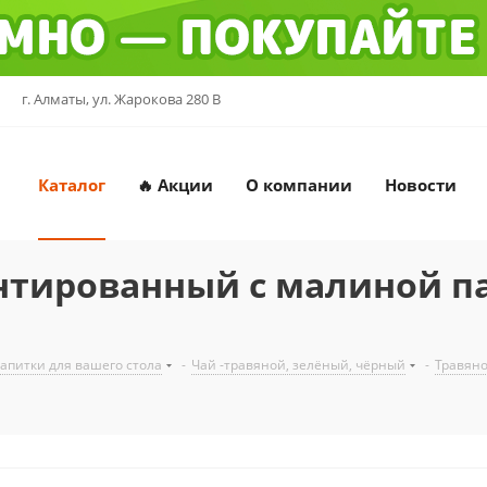
г. Алматы, ул. Жарокова 280 В
Каталог
🔥 Акции
О компании
Новости
тированный с малиной пач
напитки для вашего стола
-
Чай -травяной, зелёный, чёрный
-
Травян