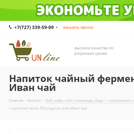
+7(727) 339-59-09
Заказать звонок
высокое качество по
разумным ценам
Напиток чайный фермен
Иван чай
Главная
-
Каталог
-
Чай, кофе, соки, лимонады, вода — изысканные 
с малиной пачка 50гр картон упак Иван чай