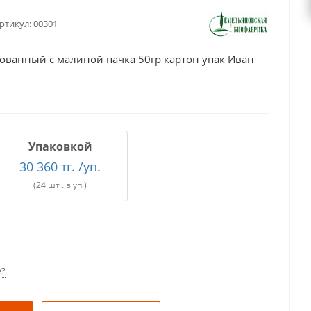
ртикул:
00301
ванный с малиной пачка 50гр картон упак Иван
Упаковкой
30 360 тг. /уп.
(24 шт . в уп.)
е?