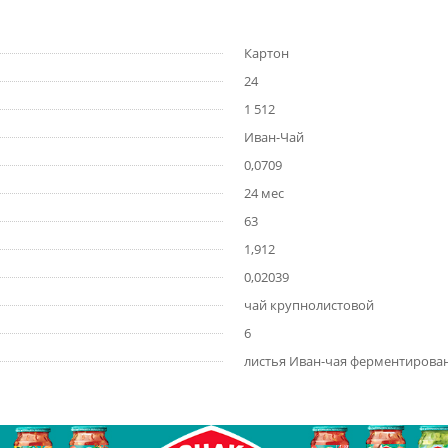
Картон
24
1 512
Иван-Чай
0,0709
24 мес
63
1,912
0,02039
чай крупнолистовой
6
листья Иван-чая ферментирова