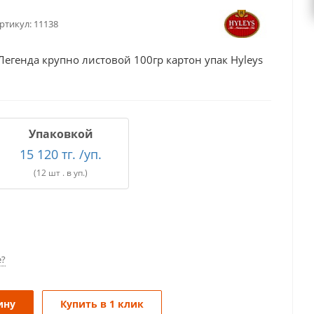
ртикул:
11138
егенда крупно листовой 100гр картон упак Hyleys
Упаковкой
15 120 тг. /уп.
(12 шт . в уп.)
е?
ину
Купить в 1 клик