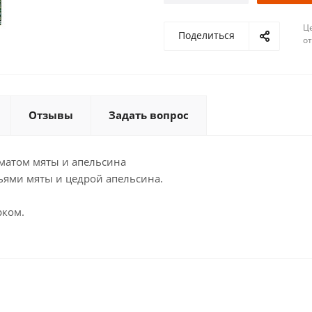
Ц
Поделиться
о
Отзывы
Задать вопрос
оматом мяты и апельсина
тьями мяты и цедрой апельсина.
рком.