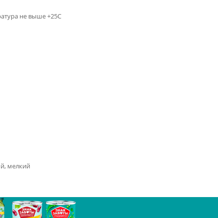
ратура не выше +25С
й, мелкий