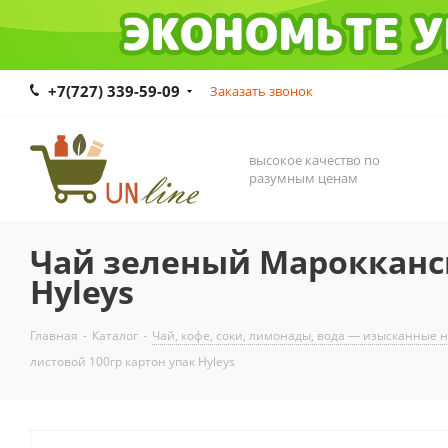
+7(727) 339-59-09
Заказать звонок
высокое качество по
разумным ценам
Чай зеленый Марокканск
Hyleys
Главная
-
Каталог
-
Чай, кофе, соки, лимонады, вода — изысканные 
листовой 100гр картон упак Hyleys