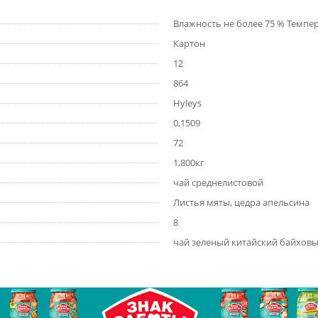
Влажность не более 75 % Темпе
Картон
12
864
Hyleys
0,1509
72
1,800кг
чай среднелистовой
Листья мяты, цедра апельсина
8
чай зеленый китайский байховы