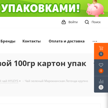
Войти
Поиск
Бренды
Контакты
Оплата и доставка
0
ой 100гр картон упак
0
й чай HYLEYS
-
Чай зеленый Марокканская Легенда крупно
0