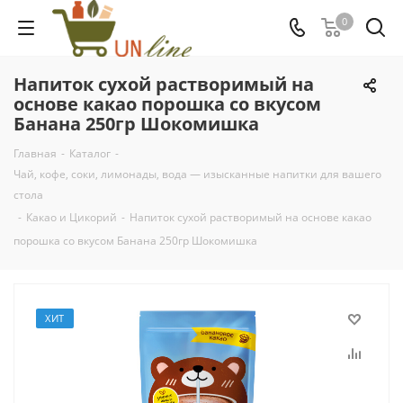
0
Напиток сухой растворимый на
основе какао порошка со вкусом
Банана 250гр Шокомишка
Главная
-
Каталог
-
Чай, кофе, соки, лимонады, вода — изысканные напитки для вашего
стола
-
Какао и Цикорий
-
Напиток сухой растворимый на основе какао
порошка со вкусом Банана 250гр Шокомишка
ХИТ