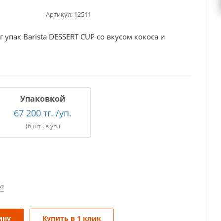
Артикул:
12511
 упак Barista DESSERT CUP со вкусом кокоса и
Упаковкой
67 200 тг. /уп.
(6 шт . в уп.)
е?
ину
Купить в 1 клик