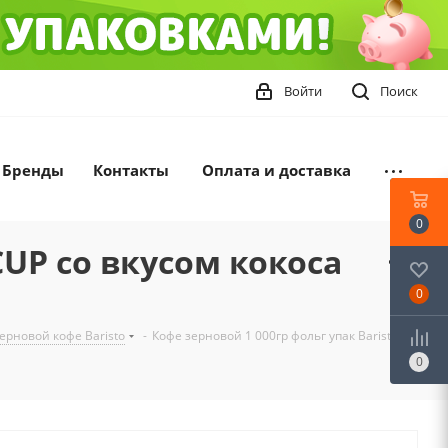
Войти
Поиск
Бренды
Контакты
Оплата и доставка
0
CUP со вкусом кокоса
0
ерновой кофе Baristo
-
Кофе зерновой 1 000гр фольг упак Barista
0