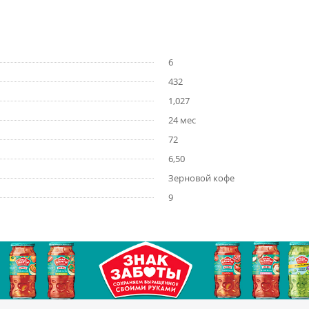
6
432
1,027
24 мес
72
6,50
Зерновой кофе
9