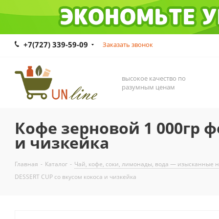
+7(727) 339-59-09
Заказать звонок
высокое качество по
разумным ценам
Кофе зерновой 1 000гр ф
и чизкейка
Главная
-
Каталог
-
Чай, кофе, соки, лимонады, вода — изысканные 
DESSERT CUP со вкусом кокоса и чизкейка