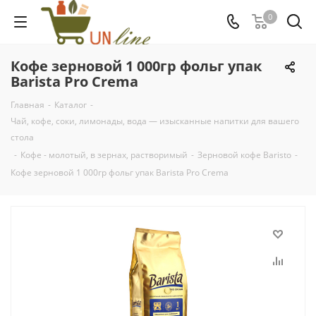
0
Кофе зерновой 1 000гр фольг упак
Barista Pro Crema
Главная
-
Каталог
-
Чай, кофе, соки, лимонады, вода — изысканные напитки для вашего
стола
-
Кофе - молотый, в зернах, растворимый
-
Зерновой кофе Baristo
-
Кофе зерновой 1 000гр фольг упак Barista Pro Crema