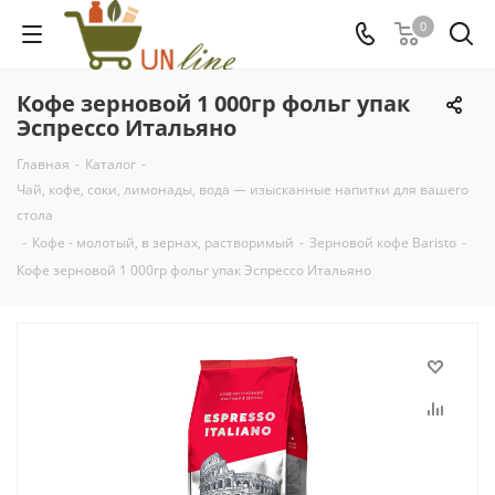
0
Кофе зерновой 1 000гр фольг упак
Эспрессо Итальяно
Главная
-
Каталог
-
Чай, кофе, соки, лимонады, вода — изысканные напитки для вашего
стола
-
Кофе - молотый, в зернах, растворимый
-
Зерновой кофе Baristo
-
Кофе зерновой 1 000гр фольг упак Эспрессо Итальяно