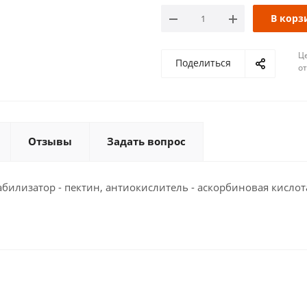
В корз
Ц
Поделиться
о
Отзывы
Задать вопрос
табилизатор - пектин, антиокислитель - аскорбиновая кислот