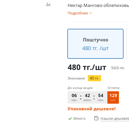
Нектар Мангово-облепиховы
Подробнее
Поштучно
480 тг. /шт
480
тг.
/шт
565
тг.
Экономия
85
тг.
До конца акции
Остаток
06
42
54
129
час.
мин.
сек.
шт.
Упаковкой дешевле!
Много
Нашли дешевл