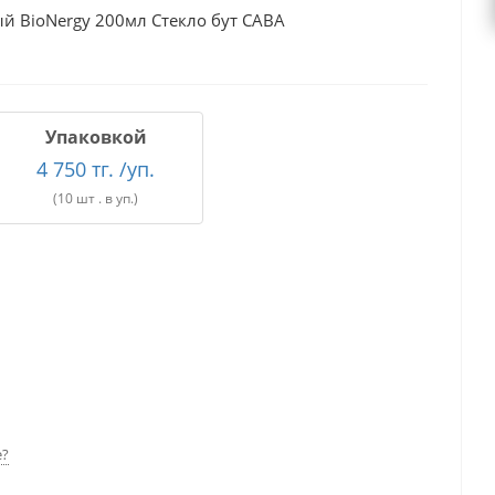
й BioNergy 200мл Стекло бут САВА
Упаковкой
4 750 тг. /уп.
(10 шт . в уп.)
е?