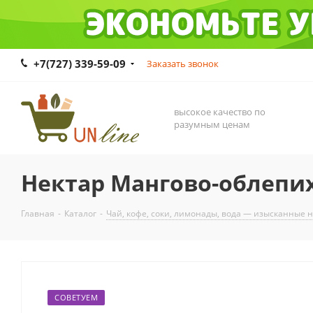
+7(727) 339-59-09
Заказать звонок
высокое качество по
разумным ценам
Нектар Мангово-облепих
Главная
-
Каталог
-
Чай, кофе, соки, лимонады, вода — изысканные 
СОВЕТУЕМ