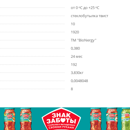
от 0 ᵒС до +25 ᵒС
стеклобутылка твист
10
1920
ТМ "BioNergy"
0,380
24 мес
192
3,830кг
0,0048048
8