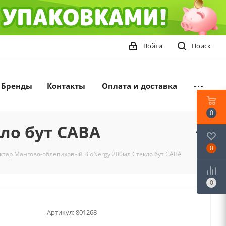
Войти
Поиск
Бренды
Контакты
Оплата и доставка
0
ло бут САВА
0
ктар Мангово-облепиховый BioNergy 200мл Стекло бут САВА
0
Артикул:
801268