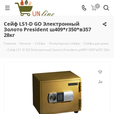
0
Сейф LS1-D GO Электронный
Золото President ш409*г350*в357
28кг
Главная
-
Каталог
-
Сейфы
-
Огнеупорные сейфы
-
Сейфы для дома
-
Сейф LS1-D GO Электронный Золото President ш409*г350*в357 28кг