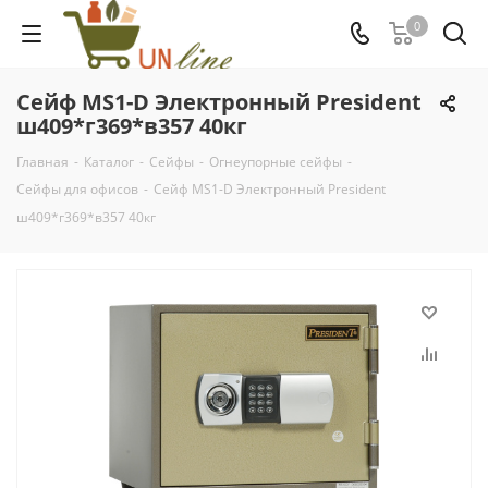
0
Сейф MS1-D Электронный President
ш409*г369*в357 40кг
Главная
-
Каталог
-
Сейфы
-
Огнеупорные сейфы
-
Сейфы для офисов
-
Сейф MS1-D Электронный President
ш409*г369*в357 40кг