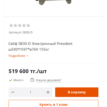
Артикул:
SB30-D
Сейф SB30-D Электронный President
ш590*г597*в760 155кг
Подробнее
519 600
тг.
/шт
Много
Нашли дешевле?
В корзину
Купить в 1 клик