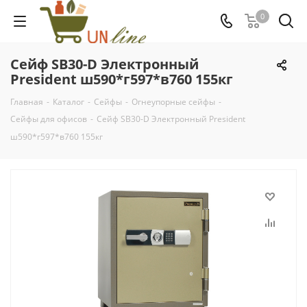
0
Сейф SB30-D Электронный
President ш590*г597*в760 155кг
Главная
-
Каталог
-
Сейфы
-
Огнеупорные сейфы
-
Сейфы для офисов
-
Сейф SB30-D Электронный President
ш590*г597*в760 155кг