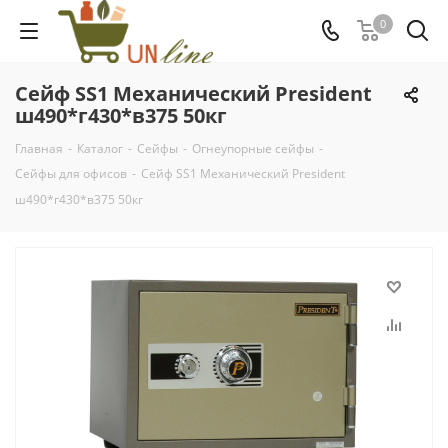
0
Сейф SS1 Механический President
ш490*г430*в375 50кг
Главная
-
Каталог
-
Сейфы
-
Огнеупорные сейфы
-
Сейфы для офисов
-
Сейф SS1 Механический President
ш490*г430*в375 50кг