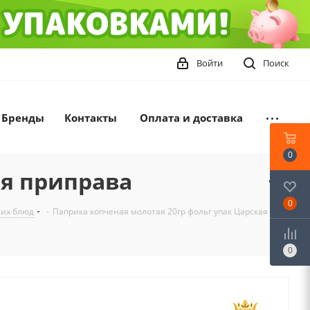
Войти
Поиск
Бренды
Контакты
Оплата и доставка
0
ая приправа
0
ших блюд
-
Паприка копченая молотая 20гр фольг упак Царская
0