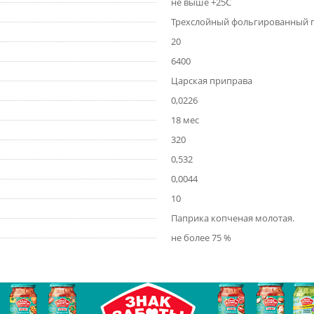
не выше +25С
Трехслойный фольгированный п
20
6400
Царская приправа
0,0226
18 мес
320
0,532
0,0044
10
Паприка копченая молотая.
не более 75 %