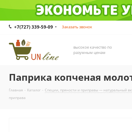
+7(727) 339-59-09
Заказать звонок
высокое качество по
разумным ценам
Паприка копченая молот
Главная
-
Каталог
-
Специи, пряности и приправы — натуральный вк
приправа