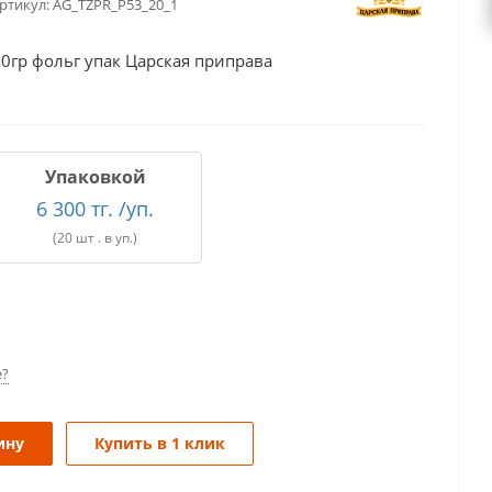
ртикул:
AG_TZPR_P53_20_1
0гр фольг упак Царская приправа
Упаковкой
6 300 тг. /уп.
(20 шт . в уп.)
е?
ину
Купить в 1 клик