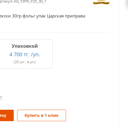
ртикул:
AG_TZPR_P25_30_1
екски 30гр фольг упак Царская приправа
Упаковкой
4 700 тг. /уп.
(20 шт . в уп.)
е?
ину
Купить в 1 клик