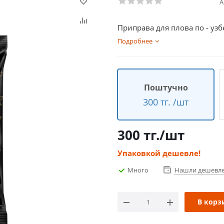
А
Приправа для плова по - узб
Подробнее
Поштучно
300 тг. /шт
300
тг.
/шт
Упаковкой дешевле!
Много
Нашли дешевл
В корз