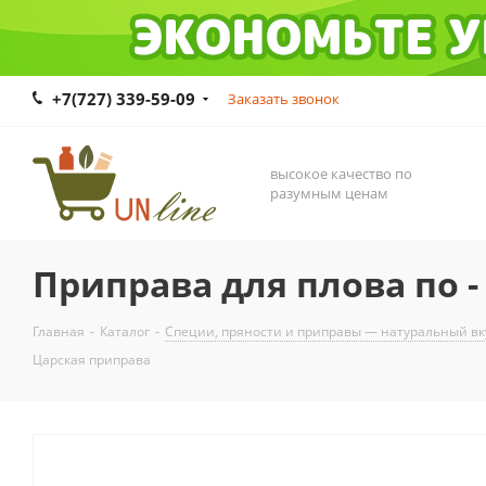
+7(727) 339-59-09
Заказать звонок
высокое качество по
разумным ценам
Приправа для плова по -
Главная
-
Каталог
-
Специи, пряности и приправы — натуральный вк
Царская приправа