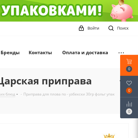
Войти
Поиск
Бренды
Контакты
Оплата и доставка
0
 Царская приправа
0
ших блюд
-
Приправа для плова по - узбекски 30гр фольг упак
0