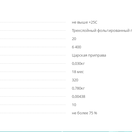
не выше +25С
Трехслойный фольгированный 
20
6 400
Царская приправа
0,030кг
18 мес
320
0,780кг
0,00438
10
не более 75 %