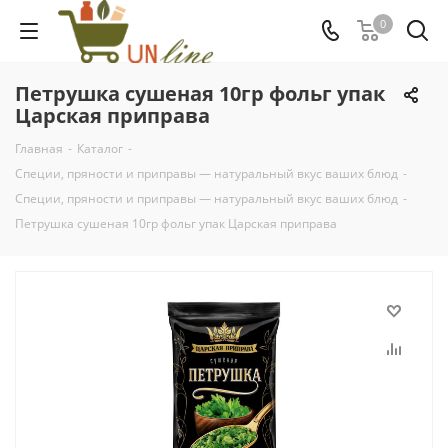
0
Петрушка сушеная 10гр фольг упак
Царская приправа
Главная
-
Каталог
-
Специи, пряности и приправы — натуральный вкус ваших блюд
-
Специи, пряности и приправы — натуральный вкус ваших блюд
-
Петрушка сушеная 10гр фольг упак Царская приправа