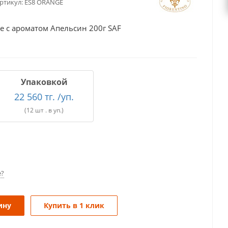
ртикул:
ES8 ORANGE
е с ароматом Апельсин 200г SAF
Упаковкой
22 560 тг. /уп.
(12 шт . в уп.)
е?
ину
Купить в 1 клик