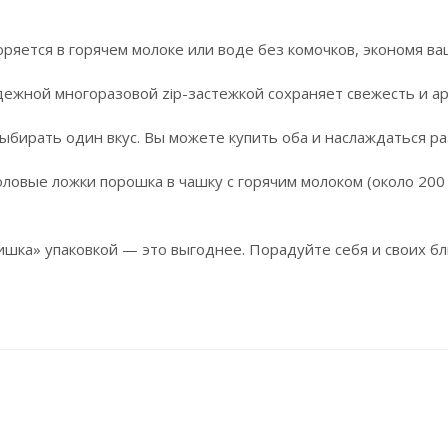
яется в горячем молоке или воде без комочков, экономя ва
дежной многоразовой zip-застежкой сохраняет свежесть и а
ыбирать один вкус. Вы можете купить оба и наслаждаться р
оловые ложки порошка в чашку с горячим молоком (около 2
а» упаковкой — это выгоднее. Порадуйте себя и своих близ