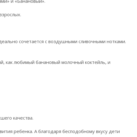
ами» и «Банановый».
взрослых.
идеально сочетается с воздушными сливочными нотками.
ый, как любимый банановый молочный коктейль, и
шего качества.
вития ребенка. А благодаря бесподобному вкусу дети