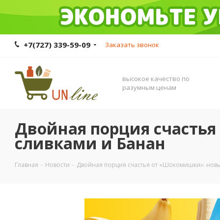
+7(727) 339-59-09
Заказать звонок
высокое качество по
разумным ценам
Двойная порция счастья
сливками и Банан
Главная
-
Новости
-
Двойная порция счастья от «Шокомишки»: новы