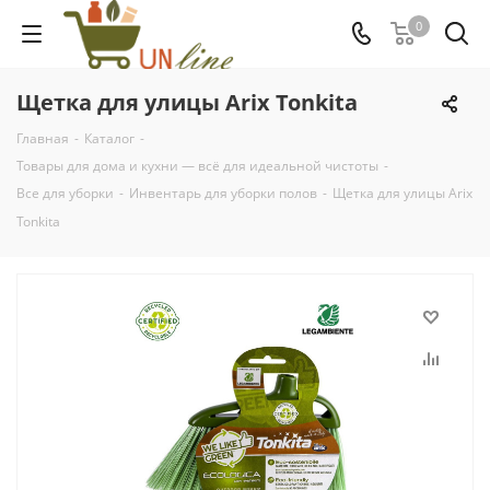
0
Щетка для улицы Arix Tonkita
Главная
-
Каталог
-
Товары для дома и кухни — всё для идеальной чистоты
-
Все для уборки
-
Инвентарь для уборки полов
-
Щетка для улицы Arix
Tonkita