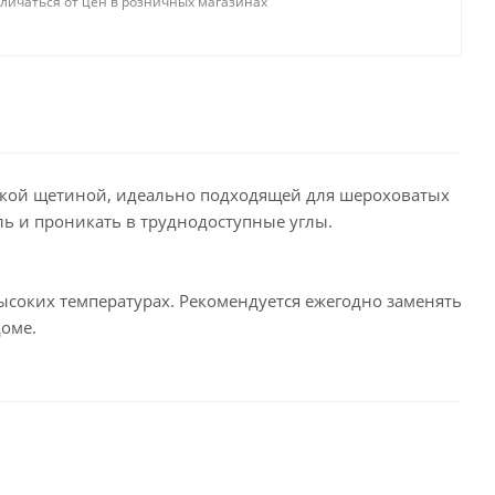
тличаться от цен в розничных магазинах
сткой щетиной, идеально подходящей для шероховатых
 и проникать в труднодоступные углы.
ысоких температурах. Рекомендуется ежегодно заменять
оме.