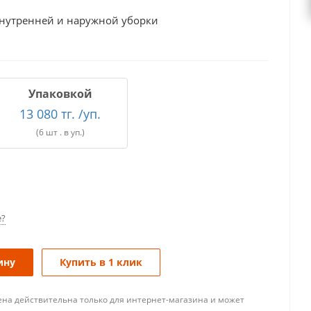
внутренней и наружной уборки
Упаковкой
13 080 тг. /уп.
(6 шт . в уп.)
е?
ину
Купить в 1 клик
ена действительна только для интернет-магазина и может