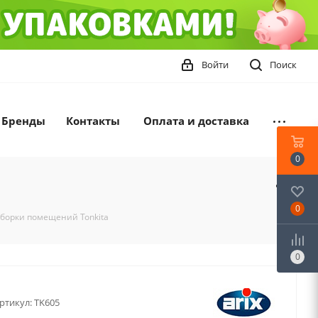
Войти
Поиск
Бренды
Контакты
Оплата и доставка
0
0
уборки помещений Tonkita
0
ртикул:
TK605