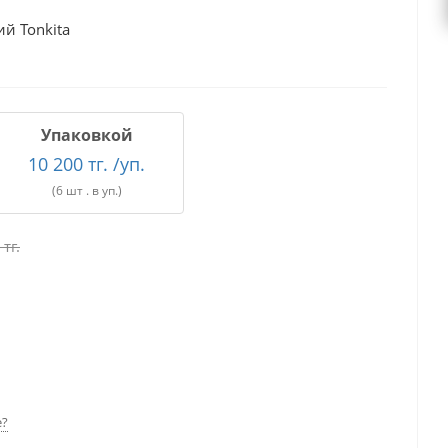
й Tonkita
Упаковкой
10 200 тг. /уп.
(6 шт . в уп.)
тг.
е?