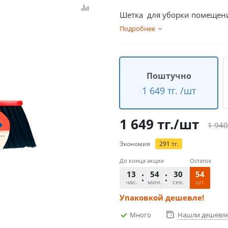
Шетка для уборки помещени
Подробнее
Поштучно
1 649 тг. /шт
1 649
тг.
/шт
1 940
Экономия
291
тг.
До конца акции
Остаток
13
54
29
54
час.
мин.
сек.
шт.
Упаковкой дешевле!
Много
Нашли дешевл