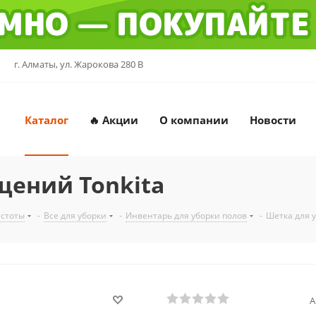
г. Алматы, ул. Жарокова 280 В
Каталог
🔥 Акции
О компании
Новости
щений Tonkita
истоты
-
Все для уборки
-
Инвентарь для уборки полов
-
Шетка для 
А