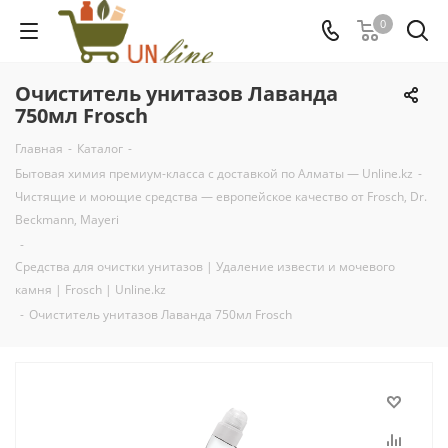
0
Очиститель унитазов Лаванда
750мл Frosch
Главная
-
Каталог
-
Бытовая химия премиум-класса с доставкой по Алматы — Unline.kz
-
Чистящие и моющие средства — европейское качество от Frosch, Dr.
Beckmann, Mayeri
-
Средства для очистки унитазов | Удаление извести и мочевого
камня | Frosch | Unline.kz
-
Очиститель унитазов Лаванда 750мл Frosch