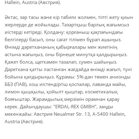
Hallein, Austria (Австрия).
Әктас, зәр тасы және кір табиғи жолмен, тіпті жету қиын
жерлерде де жойылады. Тазартқыш барлық жағымсыз
иістерді кетіреді. Қолдану: қорғаныш қақпағындағы
белгілерді басып, оны сағат тілімен бұрап ашыңыз.
Өнімді дәретхананың қабырғалары мен жиегінің
астына жағыңыз, оны бірнеше минутқа қалдырыңыз.
Қажет болса, щеткамен тазалап, сумен шайыңыз.
Дәретхана қатты ластанған жағдайда өнімді жағып, түні
бойына қалдырыңыз. Құрамы: 5%-дан төмен анионды
ББЗ (ПАВ), хош иістендіргіш қоспалар, лаванда майы,
лимон қышқылы, қойылт қыштар, косметикалық
бояғыштар. Жарамдылық мерзімін орамнан қарау
керек. Дайындаушы: "ERDAL-REX GMBH", заңды
мекенжайы: Австрия Neualmer Str. 13, А-5400 Hallein,
Austria (Австрия).