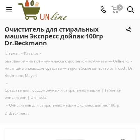
0
Очиститель для стиральных
машин Экспресс дойпак 100гр
Dr.Beckmann
Главная
-
Каталог
-
Бытовая химия премиум-класса с доставкой по Алматы — Unline.kz
-
Чистящие и моющие средства — европейское качество от Frosch, Dr.
Beckmann, Mayeri
-
Средства для посудомоечных и стиральных машин | Таблетки,
очистители | Unline.kz
-
Очиститель для стиральных машин Экспресс дойпак 100гр
Dr.Beckmann