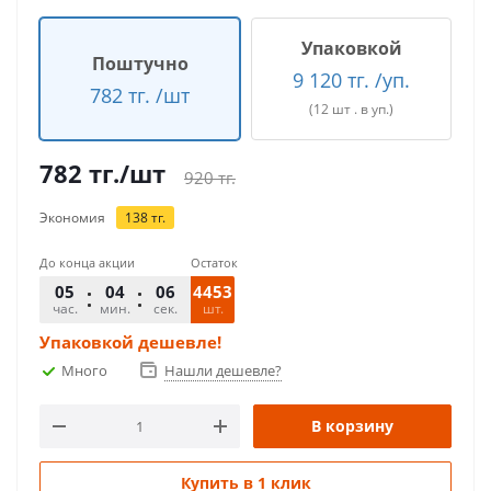
Упаковкой
Поштучно
9 120 тг. /уп.
782 тг. /шт
(12 шт . в уп.)
782
тг.
/шт
920
тг.
Экономия
138
тг.
До конца акции
Остаток
05
04
06
4453
час.
мин.
сек.
шт.
Упаковкой дешевле!
Много
Нашли дешевле?
В корзину
Купить в 1 клик