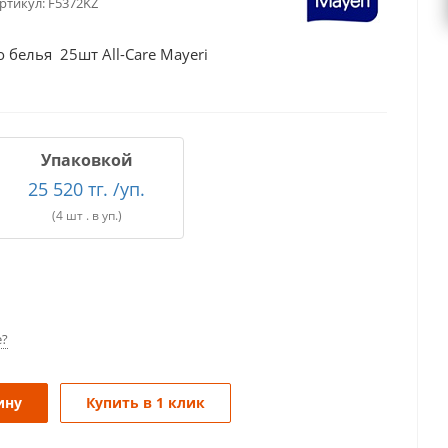
ртикул:
F5372KZ
 белья 25шт All-Care Mayeri
Упаковкой
25 520 тг. /уп.
(4 шт . в уп.)
е?
ину
Купить в 1 клик