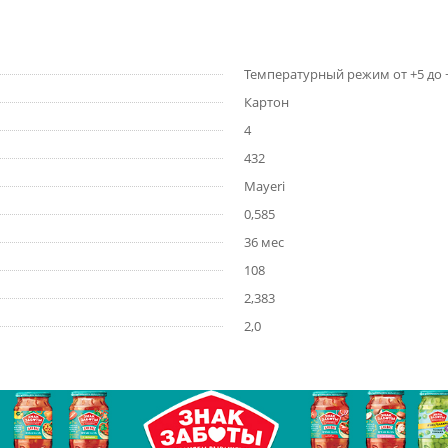
Температурный режим от +5 до 
Картон
4
432
Mayeri
0,585
36 мес
108
2,383
2,0