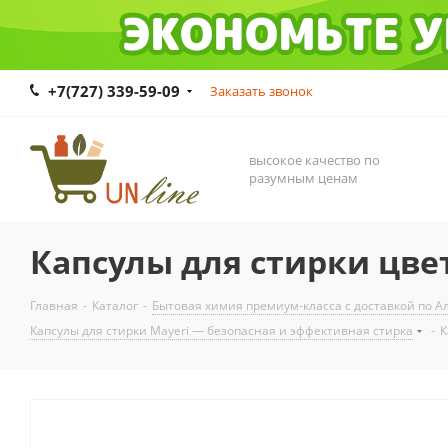
+7(727) 339-59-09
Заказать звонок
высокое качество по
разумным ценам
Капсулы для стирки цвет
Главная
-
Каталог
-
Бытовая химия премиум-класса с доставкой по Ал
Капсулы для стирки Mayeri — безопасная и эффективная стирка
-
К