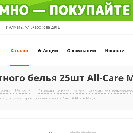
г. Алматы, ул. Жарокова 280 В
Каталог
🔥 Акции
О компании
Новости
ного белья 25шт All-Care M
маты — Unline.kz
-
Стиральные порошки, гели, капсулы, пятновыводит
апсулы для стирки цветного белья 25шт All-Care Mayeri