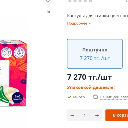
А
Капсулы для стирки цветного
Подробнее
Поштучно
7 270 тг. /шт
7 270
тг.
/шт
Упаковкой дешевле!
Много
Нашли дешевл
В корз