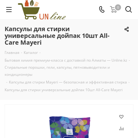
0
Капсулы для стирки
универсальные дойпак 10шт All-
Care Mayeri
Главная
-
Каталог
-
Бытовая химия премиум-класса с доставкой по Алматы — Unline.kz
-
Стиральные порошки, гели, капсулы, пятновыводители и
кондиционеры
-
Капсулы для стирки Mayeri — безопасная и эффективная стирка
-
Капсулы для стирки универсальные дойпак 10шт All-Care Mayeri