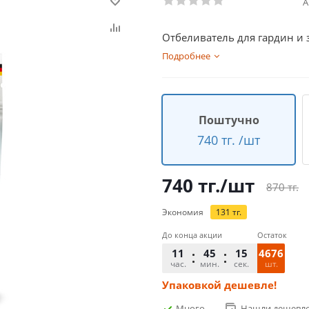
А
Отбеливатель для гардин и 
Подробнее
Поштучно
740 тг. /шт
740
тг.
/шт
870
тг.
Экономия
131
тг.
До конца акции
Остаток
11
45
14
4676
час.
мин.
сек.
шт.
Упаковкой дешевле!
Много
Нашли дешевл