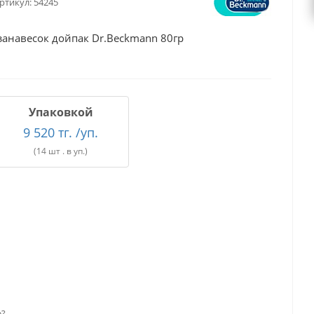
ртикул:
54245
занавесок дойпак Dr.Beckmann 80гр
Упаковкой
9 520 тг. /уп.
(14 шт . в уп.)
е?