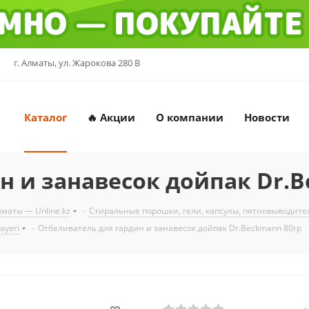
г. Алматы, ул. Жарокова 280 В
Каталог
🔥 Акции
О компании
Новости
н и занавесок дойпак Dr.B
маты — Unline.kz
-
Стиральные порошки, гели, капсулы, пятновыводит
ayeri
-
Отбеливатель для гардин и занавесок дойпак Dr.Beckmann 80гр