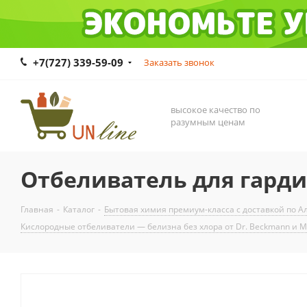
+7(727) 339-59-09
Заказать звонок
высокое качество по
разумным ценам
Отбеливатель для гарди
Главная
-
Каталог
-
Бытовая химия премиум-класса с доставкой по Ал
Кислородные отбеливатели — белизна без хлора от Dr. Beckmann и M