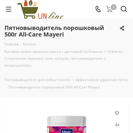
0
Пятновыводитель порошковый
500г All-Care Mayeri
Главная
-
Каталог
-
Бытовая химия премиум-класса с доставкой по Алматы — Unline.kz
-
Стиральные порошки, гели, капсулы, пятновыводители и
кондиционеры
-
Пятновыводители для любых тканей — эффективное удаление пятен
-
Пятновыводитель порошковый 500г All-Care Mayeri