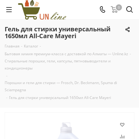
0
Гель для стирки универсальный
1650мл All-Care Mayeri
Главная
-
Каталог
-
Бытовая химия премиум-класса с доставкой по Алматы — Unline.kz
-
Стиральные порошки, гели, капсулы, пятновыводители и
кондиционеры
-
Порошки и гели для стирки — Frosch, Dr. Beckmann, Spuma di
Sciampagna
-
Гель для стирки универсальный 1650мл All-Care Mayeri