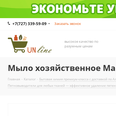
+7(727) 339-59-09
Заказать звонок
высокое качество по
разумным ценам
Мыло хозяйственное Мар
Главная
-
Каталог
-
Бытовая химия премиум-класса с доставкой по Ал
Пятновыводители для любых тканей — эффективное удаление пятен