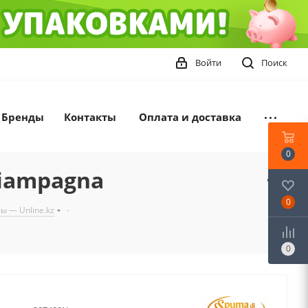
Войти
Поиск
Бренды
Контакты
Оплата и доставка
0
ciampagna
0
ы — Unline.kz
-
0