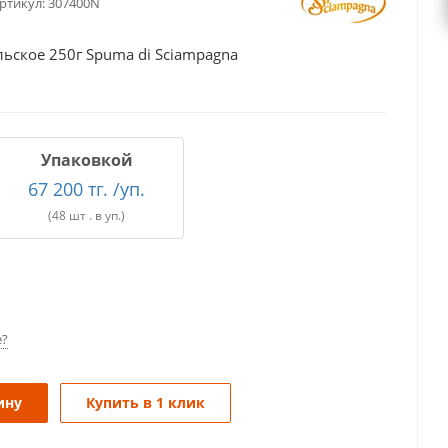
ртикул:
307400N
ьское 250г Spuma di Sciampagna
Упаковкой
67 200 тг. /уп.
(48 шт . в уп.)
е?
ину
Купить в 1 клик