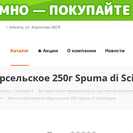
г. Алматы, ул. Жарокова 280 В
Каталог
🔥 Акции
О компании
Новости
сельское 250г Spuma di S
маты — Unline.kz
-
Бытовая химия премиум-класса с доставкой по Алмат
-
Мыло хозяйственное Марсельское 250г Spuma di Sciampagna