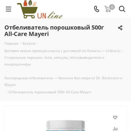
0
Отбеливатель порошковый 500г
All-Care Mayeri
Главная
-
Каталог
-
Бытовая химия премиум-класса с доставкой по Алматы — Unline.kz
-
Стиральные порошки, гели, капсулы, пятновыводители и
кондиционеры
-
Кислородные отбеливатели — белизна без хлора от Dr. Beckmann и
Mayeri
-
Отбеливатель порошковый 500г All-Care Mayeri