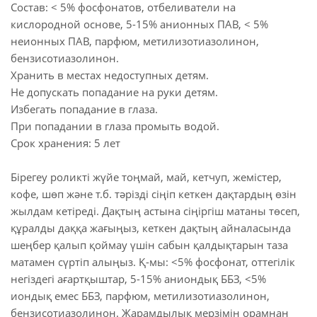
Состав: < 5% фосфонатов, отбеливатели на
кислородной основе, 5-15% анионных ПАВ, < 5%
неионных ПАВ, парфюм, метилизотиазолинон,
бензисотиазолинон.
Хранить в местах недоступных детям.
Не допускать попадание на руки детям.
Избегать попадание в глаза.
При попадании в глаза промыть водой.
Срок хранения: 5 лет
Бірегеу роликті жүйе тоңмай, май, кетчуп, жемістер,
кофе, шөп және т.б. тәрізді сіңіп кеткен дақтардың өзін
жылдам кетіреді. Дақтың астына сіңіргіш матаны төсеп,
құралды даққа жағыңыз, кеткен дақтың айналасында
шеңбер қалып қоймау үшін сабын қалдықтарын таза
матамен сүртіп алыңыз. Қ-мы: <5% фосфонат, оттегілік
негіздегі ағартқыштар, 5-15% аниондық ББЗ, <5%
иондық емес ББЗ, парфюм, метилизотиазолинон,
бензисотиазолинон. Жарамдылық мерзімін орамнан