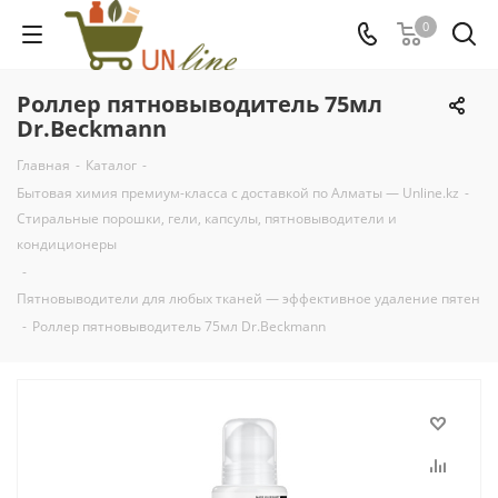
0
Роллер пятновыводитель 75мл
Dr.Beckmann
Главная
-
Каталог
-
Бытовая химия премиум-класса с доставкой по Алматы — Unline.kz
-
Стиральные порошки, гели, капсулы, пятновыводители и
кондиционеры
-
Пятновыводители для любых тканей — эффективное удаление пятен
-
Роллер пятновыводитель 75мл Dr.Beckmann