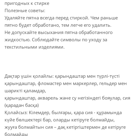
пригодных к стирке
Полезные советы:
Удаляйте пятна всегда перед стиркой. Чем раньше
пятно будет обработано, тем легче его удалить.
Не допускайте высыхания пятна обработанного
жидкостью. Соблюдайте символы по уходу за
текстильными изделиями.
Дақтар үшін қолайлы: қарындаштар мен түрлі-түсті
қарындаштар, фломастер мен маркерлер, гельдер мен
шарикті қаламдар,
қарындаштар, акварель және су негізіндегі бояулар, сия
(қарадан басқа)
Қолайсыз: Кілемдер, былғары, қара сия - құрамында
күйе бөлшектері бар, оларды кетіруге болмайды,
жууға болмайтын сия – дақ кетіргіштермен де кетіруге
болмайды