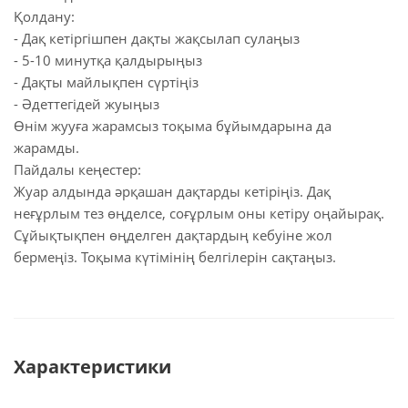
Қолдану:
- Дақ кетіргішпен дақты жақсылап сулаңыз
- 5-10 минутқа қалдырыңыз
- Дақты майлықпен сүртіңіз
- Әдеттегідей жуыңыз
Өнім жууға жарамсыз тоқыма бұйымдарына да
жарамды.
Пайдалы кеңестер:
Жуар алдында әрқашан дақтарды кетіріңіз. Дақ
неғұрлым тез өңделсе, соғұрлым оны кетіру оңайырақ.
Сұйықтықпен өңделген дақтардың кебуіне жол
бермеңіз. Тоқыма күтімінің белгілерін сақтаңыз.
Характеристики