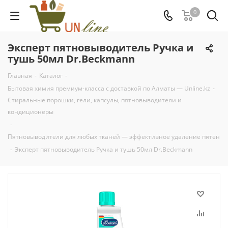
0
Эксперт пятновыводитель Ручка и
тушь 50мл Dr.Beckmann
Главная
-
Каталог
-
Бытовая химия премиум-класса с доставкой по Алматы — Unline.kz
-
Стиральные порошки, гели, капсулы, пятновыводители и
кондиционеры
-
Пятновыводители для любых тканей — эффективное удаление пятен
-
Эксперт пятновыводитель Ручка и тушь 50мл Dr.Beckmann