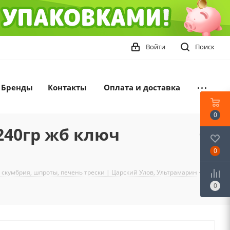
Войти
Поиск
Бренды
Контакты
Оплата и доставка
0
240гр жб ключ
0
 скумбрия, шпроты, печень трески | Царский Улов, Ультрамарин
-
0