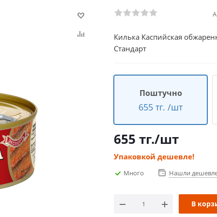
А
Килька Каспийская обжарен
Стандарт
Поштучно
655 тг. /шт
655
тг.
/шт
Упаковкой дешевле!
Много
Нашли дешевл
В корз