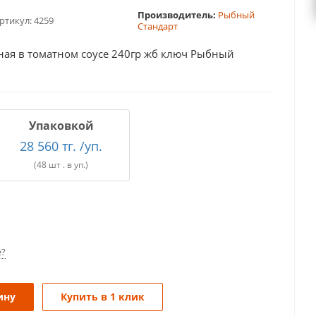
Производитель:
Рыбный
ртикул:
4259
Стандарт
ная в томатном соусе 240гр жб ключ Рыбный
Упаковкой
28 560 тг. /уп.
(48 шт . в уп.)
е?
ину
Купить в 1 клик