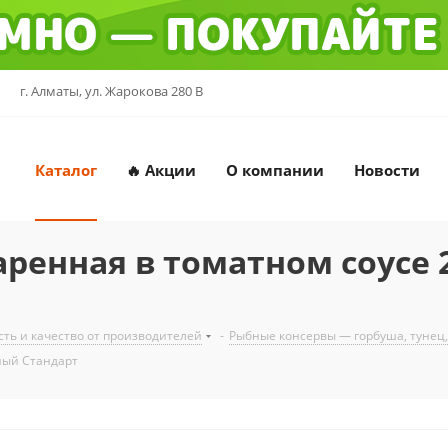
г. Алматы, ул. Жарокова 280 В
Каталог
🔥 Акции
О компании
Новости
ренная в томатном соусе 
ть и качество от производителей
-
Рыбные консервы — горбуша, тунец,
ный Стандарт