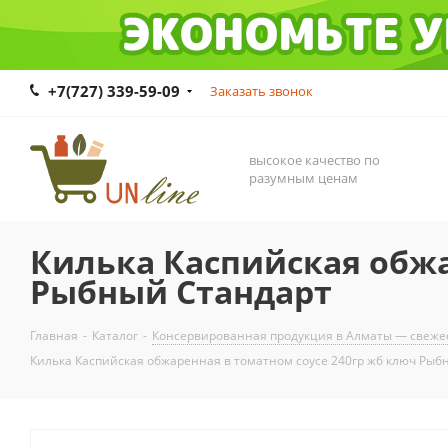
+7(727) 339-59-09
Заказать звонок
высокое качество по
разумным ценам
Килька Каспийская обжа
Рыбный Стандарт
Главная
-
Каталог
-
Консервированная продукция в Алматы — свежес
Килька Каспийская обжаренная в томатном соусе 240гр жб ключ Рыб