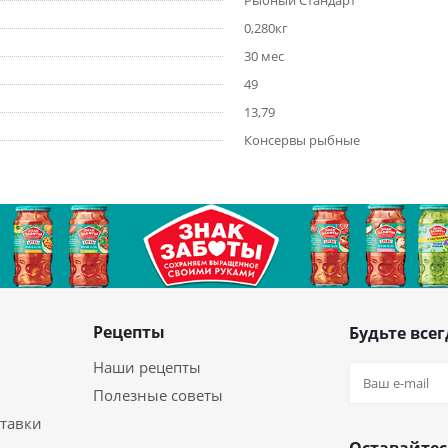
Рыбный Стандарт
0,280кг
30 мес
49
13,79
Консервы рыбные
Рецепты
Будьте всег
Наши рецепты
Полезные советы
ставки