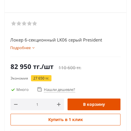
Локер 6-секционный LK06 серый President
Подробнее
82 950
тг.
/шт
110 600
тг.
Экономия
27 650
тг.
Много
Нашли дешевле?
В корзину
Купить в 1 клик