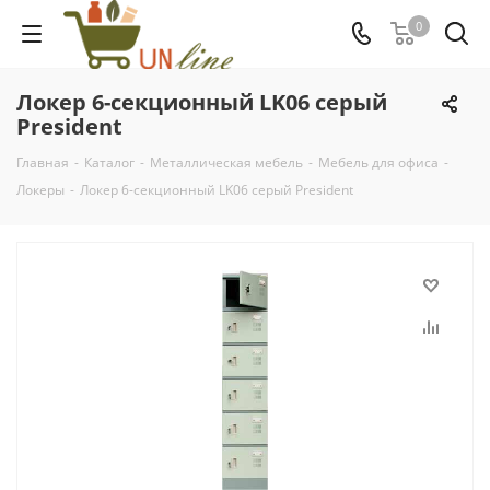
0
Локер 6-секционный LK06 серый
President
Главная
-
Каталог
-
Металлическая мебель
-
Мебель для офиса
-
Локеры
-
Локер 6-секционный LK06 серый President