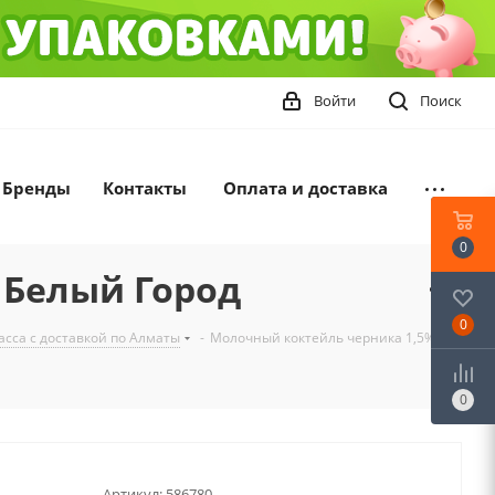
Войти
Поиск
Бренды
Контакты
Оплата и доставка
0
 Белый Город
0
сса с доставкой по Алматы
-
Молочный коктейль черника 1,5%
0
Артикул:
586780