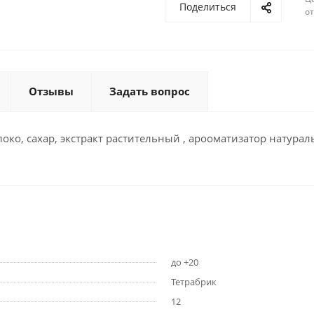
Поделиться
о
Отзывы
Задать вопрос
ко, сахар, экстракт растительный , арооматизатор натура
до +20
Тетрабрик
12