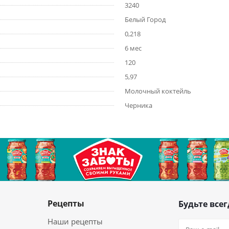
3240
Белый Город
0,218
6 мес
120
5,97
Молочный коктейль
Черника
Рецепты
Будьте всег
Наши рецепты