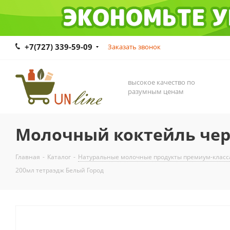
+7(727) 339-59-09
Заказать звонок
высокое качество по
разумным ценам
Молочный коктейль чер
Главная
-
Каталог
-
Натуральные молочные продукты премиум-класса
200мл тетраэдж Белый Город