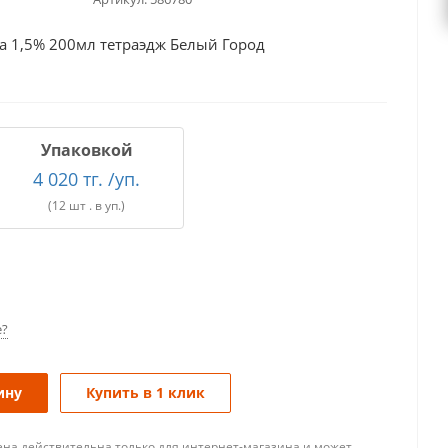
 1,5% 200мл тетраэдж Белый Город
Упаковкой
4 020 тг. /уп.
(12 шт . в уп.)
е?
ину
Купить в 1 клик
ена действительна только для интернет-магазина и может