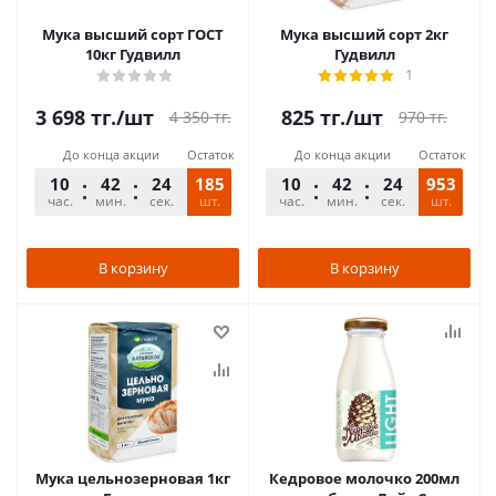
Мука высший сорт ГОСТ
Мука высший сорт 2кг
10кг Гудвилл
Гудвилл
1
3 698
тг.
/шт
825
тг.
/шт
4 350
тг.
970
тг.
До конца акции
Остаток
До конца акции
Остаток
10
42
24
185
10
42
24
953
час.
мин.
сек.
шт.
час.
мин.
сек.
шт.
В корзину
В корзину
Мука цельнозерновая 1кг
Кедровое молочко 200мл