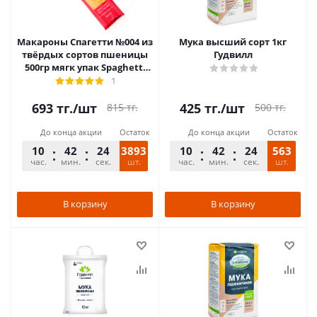
Макароны Спагетти №004 из
Мука высший сорт 1кг
твёрдых сортов пшеницы
Гудвилл
500гр мягк упак Spaghetti
Maltagliati
1
693
тг.
/шт
425
тг.
/шт
815
тг.
500
тг.
До конца акции
Остаток
До конца акции
Остаток
10
42
24
3893
10
42
24
563
час.
мин.
сек.
шт.
час.
мин.
сек.
шт.
В корзину
В корзину