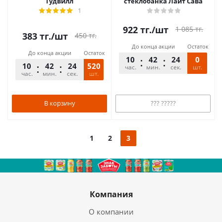
Гудвилл
стеклобанка Лайт Сава
1
922
тг.
/шт
1 085
тг.
383
тг.
/шт
450
тг.
До конца акции
Остаток
До конца акции
Остаток
10
42
24
0
10
42
24
520
час.
мин.
сек.
шт.
час.
мин.
сек.
шт.
В корзину
??? ?????
1
2
3
Компания
О компании