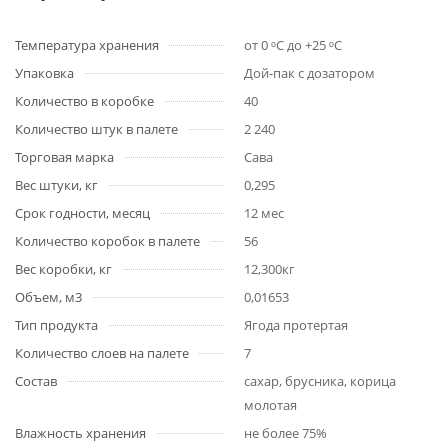
Температура хранения
от 0 ᵒС до +25 ᵒС
Упаковка
Дой-пак с дозатором
Количество в коробке
40
Количество штук в палете
2 240
Торговая марка
Сава
Вес штуки, кг
0,295
Срок годности, месяц
12 мес
Количество коробок в палете
56
Вес коробки, кг
12,300кг
Объем, м3
0,01653
Тип продукта
Ягода протертая
Количество слоев на палете
7
Состав
сахар, брусника, корица
молотая
Влажность хранения
не более 75%