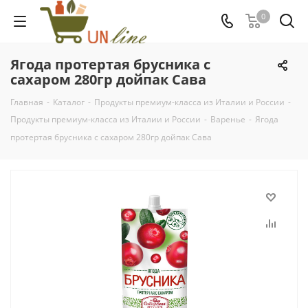
0
Ягода протертая брусника с
сахаром 280гр дойпак Сава
Главная
-
Каталог
-
Продукты премиум-класса из Италии и России
-
Продукты премиум-класса из Италии и России
-
Варенье
-
Ягода
протертая брусника с сахаром 280гр дойпак Сава