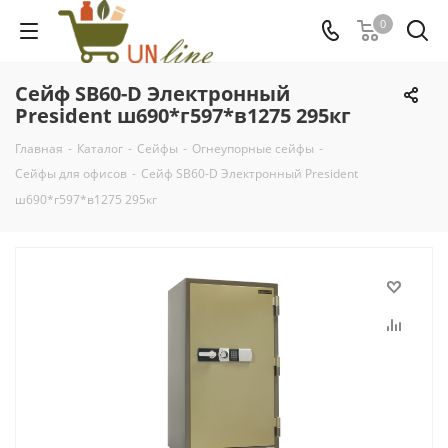
0
Сейф SB60-D Электронный
President ш690*г597*в1275 295кг
Главная
-
Каталог
-
Сейфы
-
Огнеупорные сейфы
-
Сейфы для офисов
-
Сейф SB60-D Электронный President
ш690*г597*в1275 295кг