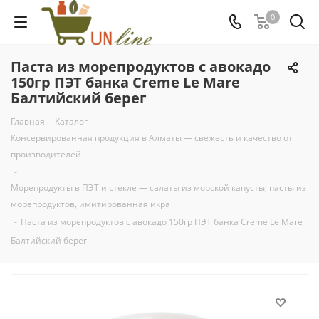
0
Паста из морепродуктов с авокадо
150гр ПЭТ банка Creme Le Mare
Балтийский берег
Главная
-
Каталог
-
Консервированная продукция в Алматы — свежесть и качество от
производителей
-
Морепродукты в ПЭТ и стекле — салаты из морской капусты, пасты из
морепродуктов, имитированная икра
-
Паста из морепродуктов с авокадо 150гр ПЭТ банка Creme Le Mare
Балтийский берег