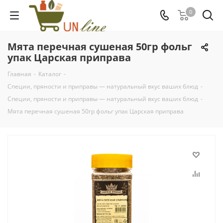
0
Мята перечная сушеная 50гр фольг
упак Царская приправа
Главная
-
Каталог
-
Специи, пряности и приправы — натуральный вкус ваших блюд
-
Специи, пряности и приправы — натуральный вкус ваших блюд
-
Мята перечная сушеная 50гр фольг упак Царская приправа