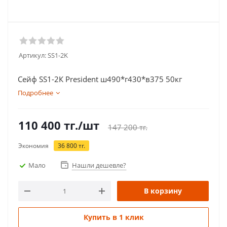
Артикул:
SS1-2K
Сейф SS1-2К President ш490*г430*в375 50кг
Подробнее
110 400
тг.
/шт
147 200
тг.
Экономия
36 800
тг.
Мало
Нашли дешевле?
В корзину
Купить в 1 клик