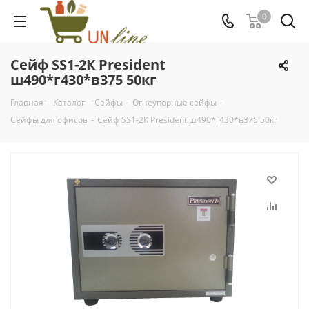
0
Сейф SS1-2К President
ш490*г430*в375 50кг
Главная
-
Каталог
-
Сейфы
-
Огнеупорные сейфы
-
Сейфы для офисов
-
Сейф SS1-2К President ш490*г430*в375 50кг