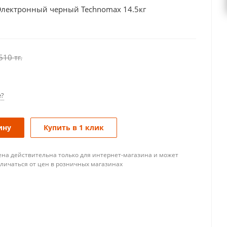
 Электронный черный Technomax 14.5кг
510
тг.
е?
ину
Купить в 1 клик
ена действительна только для интернет-магазина и может
тличаться от цен в розничных магазинах