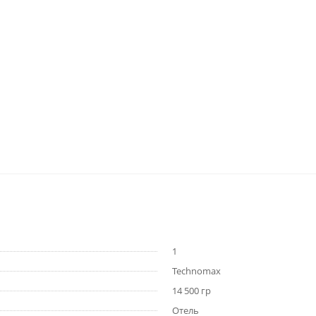
1
Technomax
14 500 гр
Отель