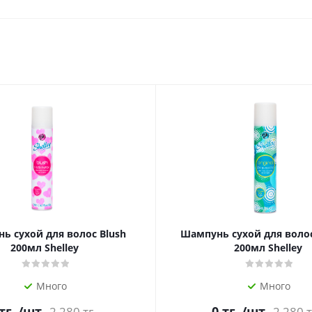
ь сухой для волос Blush
Шампунь сухой для волос 
200мл Shelley
200мл Shelley
Много
Много
тг.
/шт
0
тг.
/шт
2 280
тг.
2 280
т