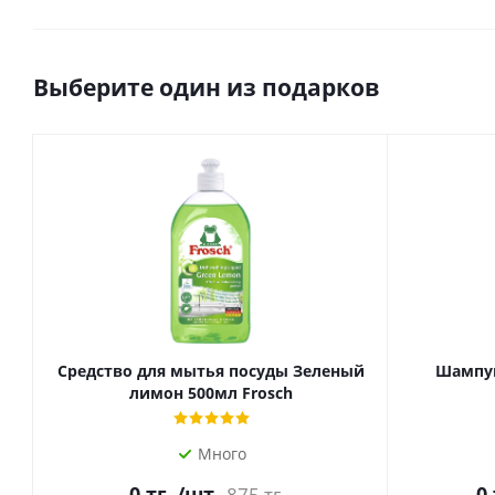
Выберите один из подарков
Средство для мытья посуды Зеленый
Шампун
лимон 500мл Frosch
Много
0
тг.
/шт
0
875
тг.