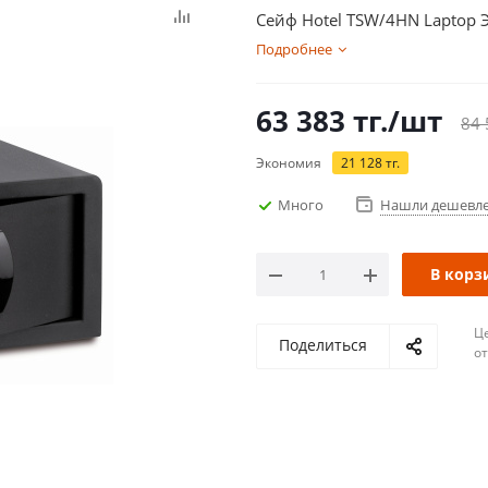
Сейф Hotel TSW/4HN Laptop
Подробнее
63 383
тг.
/шт
84 
Экономия
21 128
тг.
Много
Нашли дешевл
В корз
Ц
Поделиться
о