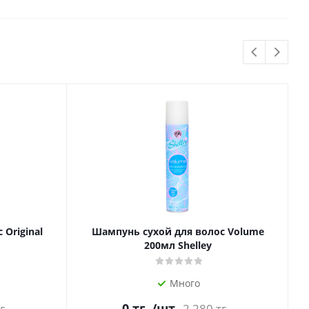
Original
Шампунь сухой для волос Volume
200мл Shelley
Много
0
тг.
/шт
г.
2 280
тг.