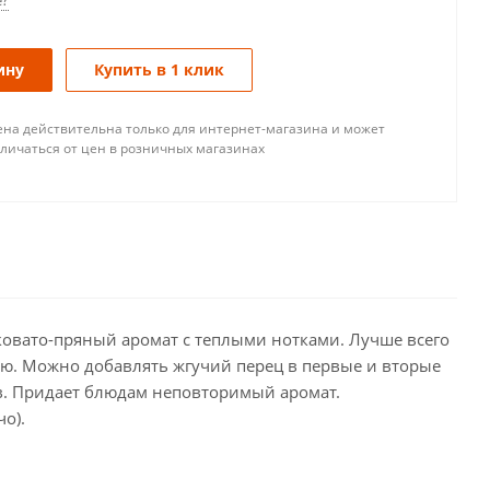
е?
ину
Купить в 1 клик
ена действительна только для интернет-магазина и может
тличаться от цен в розничных магазинах
ковато-пряный аромат с теплыми нотками. Лучше всего
нию. Можно добавлять жгучий перец в первые и вторые
ов. Придает блюдам неповторимый аромат.
о).