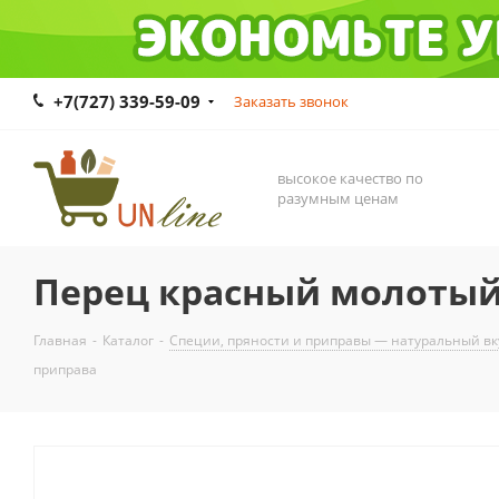
+7(727) 339-59-09
Заказать звонок
высокое качество по
разумным ценам
Перец красный молотый 
Главная
-
Каталог
-
Специи, пряности и приправы — натуральный вк
приправа