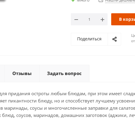
Нашли дешевл
В корз
Ц
Поделиться
о
Отзывы
Задать вопрос
для придания остроты любым блюдам, при этом имеет слад
авляет пикантности блюду, но и способствует лучшему усвое
т в маринады, соусы и многочисленные заправки для салат
х блюд, соусов, маринадов, домашних заготовок (аджики, леч