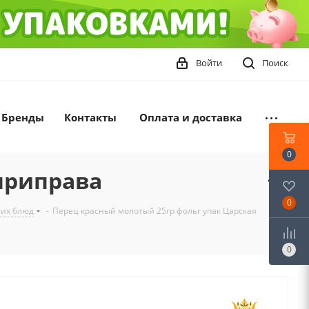
Войти
Поиск
Бренды
Контакты
Оплата и доставка
0
приправа
0
ших блюд
-
Перец красный молотый 25гр фольг упак Царская
0