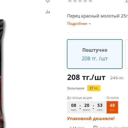
А
Перец красный молотый 25г
Подробнее
Поштучно
208 тг. /шт
208
тг.
/шт
245
тг.
Экономия
37
тг.
До конца акции
Остаток
08
20
53
48
час.
мин.
сек.
шт.
Упаковкой дешевле!
Много