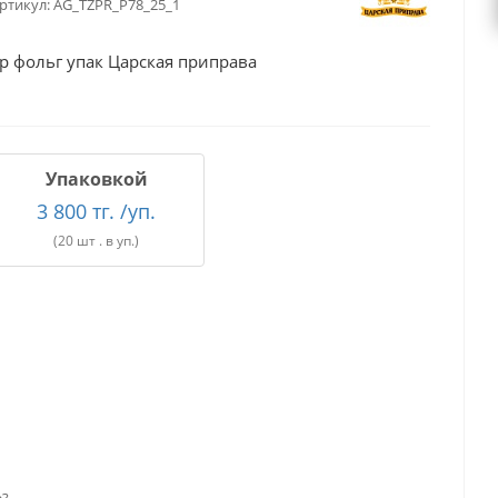
ртикул:
AG_TZPR_P78_25_1
р фольг упак Царская приправа
Упаковкой
3 800 тг. /уп.
(20 шт . в уп.)