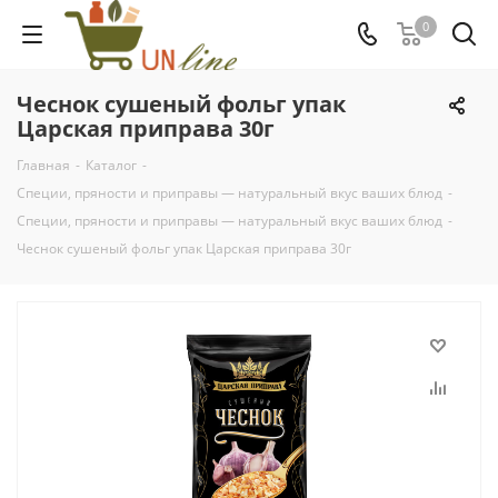
0
Чеснок сушеный фольг упак
Царская приправа 30г
Главная
-
Каталог
-
Специи, пряности и приправы — натуральный вкус ваших блюд
-
Специи, пряности и приправы — натуральный вкус ваших блюд
-
Чеснок сушеный фольг упак Царская приправа 30г