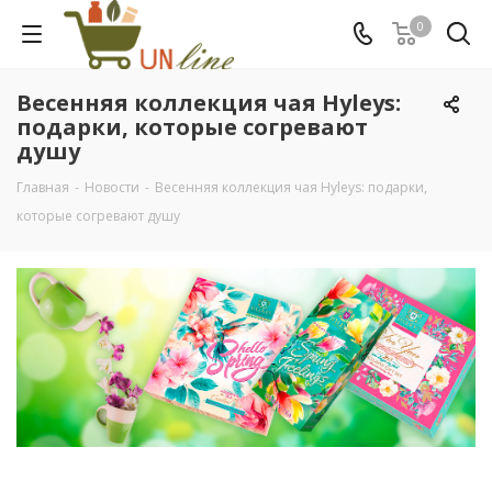
0
Весенняя коллекция чая Hyleys:
подарки, которые согревают
душу
Главная
-
Новости
-
Весенняя коллекция чая Hyleys: подарки,
которые согревают душу