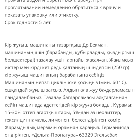
проглатывании немедленно обратиться к врачу и
показать упаковку или этикетку.
Срок годности 5 лет.
Кір жуғыш машинаны тазартқыш Др.Бекман,
машинаның ішін (барабанды, құбырларды, қыздырғыш
бөлшектерді) тазалау үшін арнайы жасалған. Жағымсыз
иістер мен кірді кетіреді. қалтаның ішіндегісін (250 гр)
кір жуғыш машинаның барабанына себіңіз.
Машинаның негізгі циклін іске қосыңыз (мин. 60 ‘ C),
ешқандай жуғыш затсыз. Алдын ала жуу бағдарламасын
пайдаланбаңыз. Тазалау бағдарламасы аяқталғаннан
кейін машинада әдеттегідей кір жууға болады. Құрамы:
15-30% оттегі ағартқыштары, 5%-дан аз цеолиттер,
гексилциннамаль, лимонен, белсендірілген көмір.
Жарамдылық мерзімін орамнан қараңыз. Германияда
өндірілген, «Дельта-Пронатура» 63329 Эгельсбах