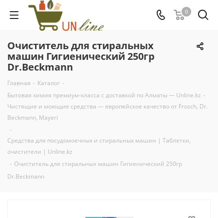
0
Очиститель для стиральных
машин Гигиенический 250гр
Dr.Beckmann
Главная
-
Каталог
-
Бытовая химия премиум-класса с доставкой по Алматы — Unline.kz
-
Чистящие и моющие средства — европейское качество от Frosch, Dr.
Beckmann, Mayeri
-
Средства для посудомоечных и стиральных машин | Таблетки,
очистители | Unline.kz
-
Очиститель для стиральных машин Гигиенический 250гр
Dr.Beckmann