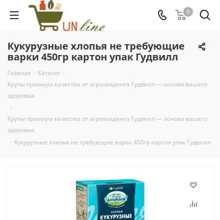
0
Кукурузные хлопья не требующие
варки 450гр картон упак Гудвилл
Главная
-
Каталог
-
Крупы премиум-качества от агрохолдинга Гудвилл — основа вашего
здоровья
-
Крупы премиум-качества от агрохолдинга Гудвилл — основа вашего
здоровья
-
Кукурузные хлопья не требующие варки 450гр картон упак Гудвилл