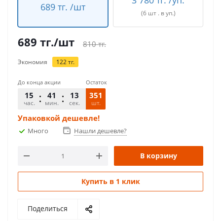
3 780 тг. /уп.
689 тг. /шт
(6 шт . в уп.)
689
тг.
/шт
810
тг.
Экономия
122
тг.
До конца акции
Остаток
15
41
13
351
час.
мин.
сек.
шт.
Упаковкой дешевле!
Много
Нашли дешевле?
В корзину
Купить в 1 клик
Поделиться