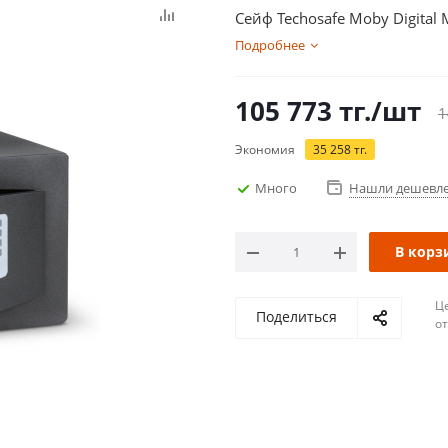
Сейф Techosafe Moby Digita
Подробнее
105 773
тг.
/шт
1
Экономия
35 258
тг.
Много
Нашли дешевл
В корз
Ц
Поделиться
о