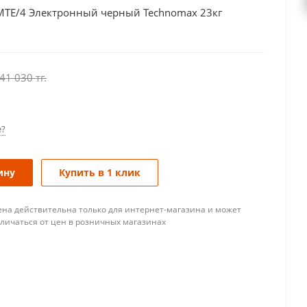
l MTE/4 Электронный черный Technomax 23кг
41 030
тг.
е?
ину
Купить в 1 клик
ена действительна только для интернет-магазина и может
тличаться от цен в розничных магазинах