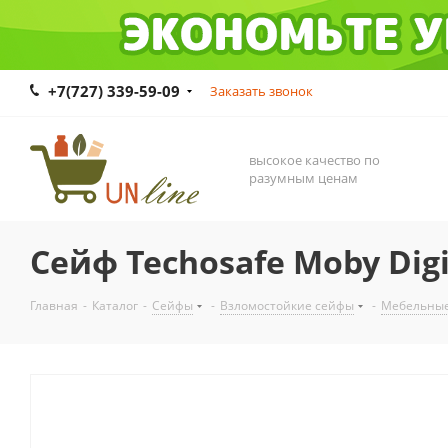
+7(727) 339-59-09
Заказать звонок
высокое качество по
разумным ценам
Сейф Techosafe Moby Dig
Главная
-
Каталог
-
Сейфы
-
Взломостойкие сейфы
-
Мебельны