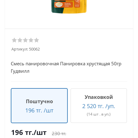
Артикул:
50062
Смесь панировочная Панировка хрустящая 50гр
Гудвилл
Упаковкой
Поштучно
2 520 тг. /уп.
196 тг. /шт
(14 шт . в уп.)
196
тг.
/шт
230
тг.