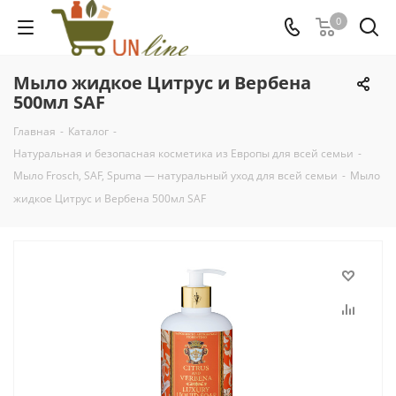
0
Мыло жидкое Цитрус и Вербена
500мл SAF
Главная
-
Каталог
-
Натуральная и безопасная косметика из Европы для всей семьи
-
Мыло Frosch, SAF, Spuma — натуральный уход для всей семьи
-
Мыло
жидкое Цитрус и Вербена 500мл SAF