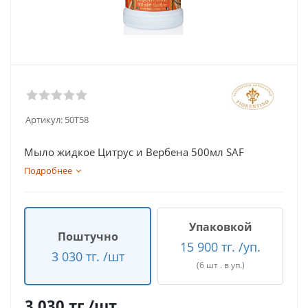
Артикул:
50T58
Мыло жидкое Цитрус и Вербена 500мл SAF
Подробнее
Упаковкой
Поштучно
15 900 тг. /уп.
3 030 тг. /шт
(6 шт . в уп.)
3 030
тг.
/шт