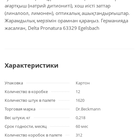
ағартқыш (натрий дитиониті), хош иісті заттар
(линалоол, лимонен), оптикалық ашықтандырғыштар.
Жарамдылық мерзімін орамнан қараңыз. Германияда
жасалған, Delta Pronatura 63329 Egelsbach
Характеристики
Упаковка
Картон
Количество в коробке
12
Количество штук в палете
1620
Торговая марка
Dr.Beckmann
Вес штуки, кг
0,218
Срок годности, месяц
60 мес
Количество коробок в палете
312