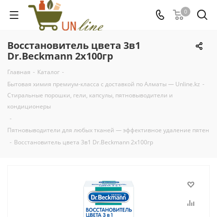
0
Восстановитель цвета 3в1
Dr.Beckmann 2х100гр
Главная
-
Каталог
-
Бытовая химия премиум-класса с доставкой по Алматы — Unline.kz
-
Стиральные порошки, гели, капсулы, пятновыводители и
кондиционеры
-
Пятновыводители для любых тканей — эффективное удаление пятен
-
Восстановитель цвета 3в1 Dr.Beckmann 2х100гр