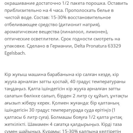
окрашивание достаточно 1/2 пакета порошка. Оставить
приблизительно на 4 часа. Прополоскать белье в
чистой воде. Состав: 15-30% восстановительное
отбеливающее средство (дитионит натрия),
ароматичсекие вещества (линалоол, лимонен),
оптические осветлители. Срок годности смотреть на
упаковке. Сделано в Германии, Delta Pronatura 63329
Egelsbach.
Кір жуғыш машина барабанына кір салған кезде, кір
жууға арналған затты қоспай, 40 градус температураны
таңдаңыз. Қалта ішіндегісін кір жууға арналған затты
салатын бөлікке салып, бірден 2 литр су құйып, ұнтақты
ағызып жіберу керек. Қолмен жуғанда: бір қалтаның
ішіндегісін 30 градус температурада суда ерітіңіз (1
қалтасы 6 литр суға). Болмашы бояуға 1/2 қалта ұнтақ
жеткілікті. Шамамен 4 сағатқа қалдырыңыз. Кірді таза
сумен шайыңыз. Құрамы: 15-30% қалпына келтіретін