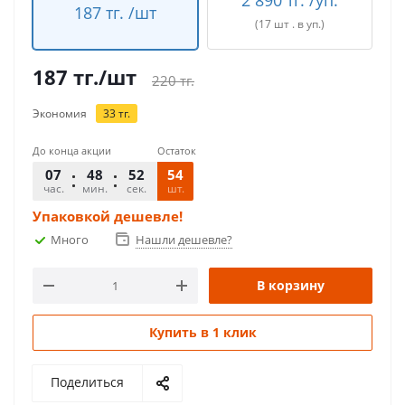
2 890 тг. /уп.
187 тг. /шт
(17 шт . в уп.)
187
тг.
/шт
220
тг.
Экономия
33
тг.
До конца акции
Остаток
07
48
52
54
час.
мин.
сек.
шт.
Упаковкой дешевле!
Много
Нашли дешевле?
В корзину
Купить в 1 клик
Поделиться