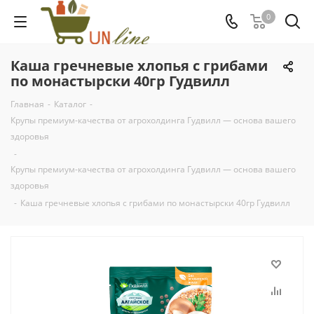
0
Каша гречневые хлопья с грибами
по монастырски 40гр Гудвилл
Главная
-
Каталог
-
Крупы премиум-качества от агрохолдинга Гудвилл — основа вашего
здоровья
-
Крупы премиум-качества от агрохолдинга Гудвилл — основа вашего
здоровья
-
Каша гречневые хлопья с грибами по монастырски 40гр Гудвилл